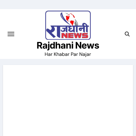
Skip
to
content
Rajdhani News
Har Khabar Par Najar