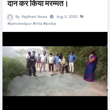
दान कर किया मरम्मत।
By
Rajdhani News
Aug 5, 2020
#
jamshedpur
#
mla
#
potka