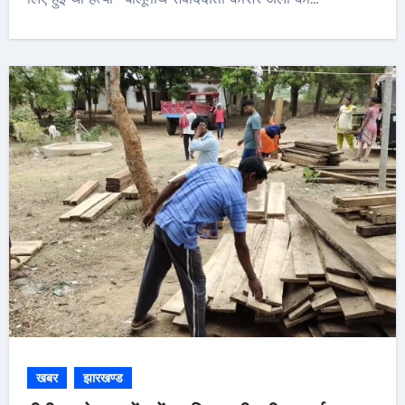
खबर
झारखण्ड