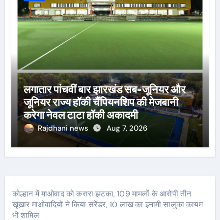
लगातार पांचवीं बार झारखंड सब-जूनियर और
जूनियर राज्य हॉकी चैंपियनशिप की मेजबानी
करेगा नेवल टाटा हॉकी अकादमी
Rajdhani news
Aug 7, 2026
कोल्हान में माओवाद को करारा झटका, 109 मामलों के आरोपी तीन
खूंखार माओवादियों ने किया सरेंडर, 10 लाख का इनामी सालुका कायम
भी शामिल