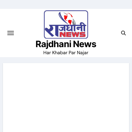
Skip
to
content
Rajdhani News
Har Khabar Par Najar