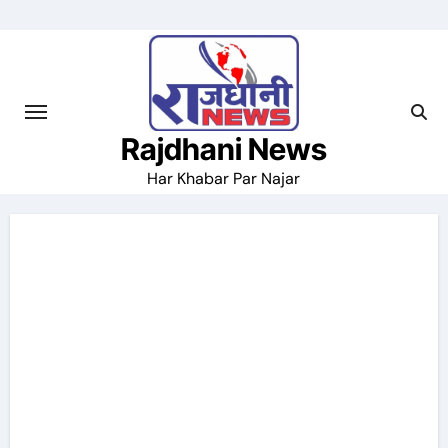
Skip
to
content
Rajdhani News
Har Khabar Par Najar