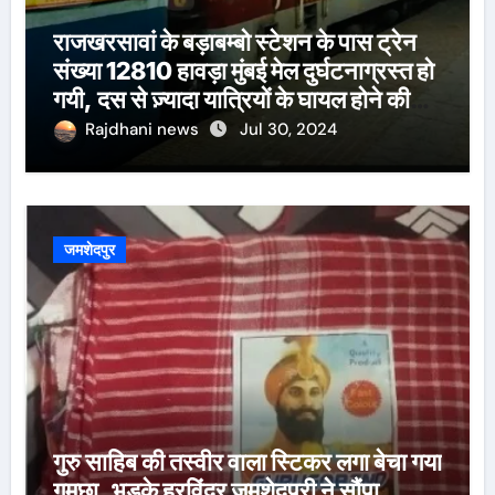
राजखरसावां के बड़ाबम्बो स्टेशन के पास ट्रेन
संख्या 12810 हावड़ा मुंबई मेल दुर्घटनाग्रस्त हो
गयी, दस से ज़्यादा यात्रियों के घायल होने की
खबर।सरायकेला के वरीय पदाधिकारी
Rajdhani news
Jul 30, 2024
घटनास्थल पर पहुँचे।
जमशेदपुर
गुरु साहिब की तस्वीर वाला स्टिकर लगा बेचा गया
गमछा, भड़के हरविंदर जमशेदपुरी ने सौंपा