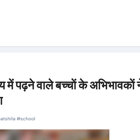
ें पढ़ने वाले बच्चाें के अभिभावकाें न
ग
atshila
#
school