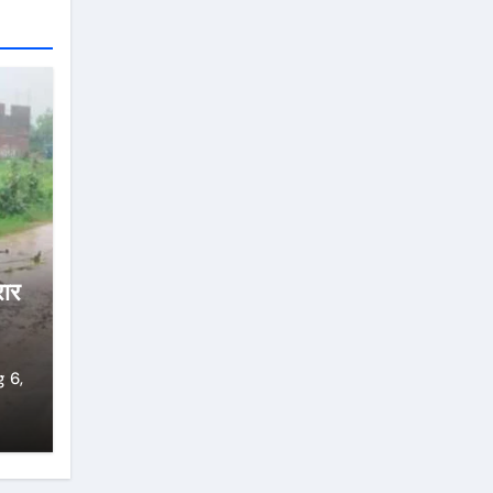
रार
 6,