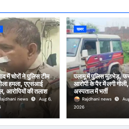
र
खबर
द में चोरों ने पुलिस टीम
पलामू में पुलिस मुठभेड़, फ
बोला हमला, एएसआई
आरोपी के पैर में लगी गोली,
, आरोपियों की तलाश में
अस्पताल में भर्ती
मारी तेज
Rajdhani news
Aug 6,
Rajdhani news
Aug
6
2026