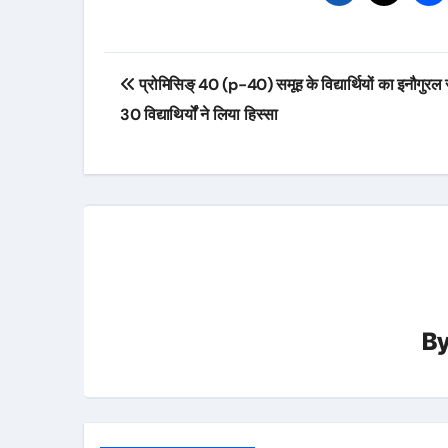
Post
प्रोमिसिङ् 40 (p-40) समूह के विद्यार्थियों का इनौगुरल स
navigation
30 विद्याथिर्यों ने लिया हिस्सा
B