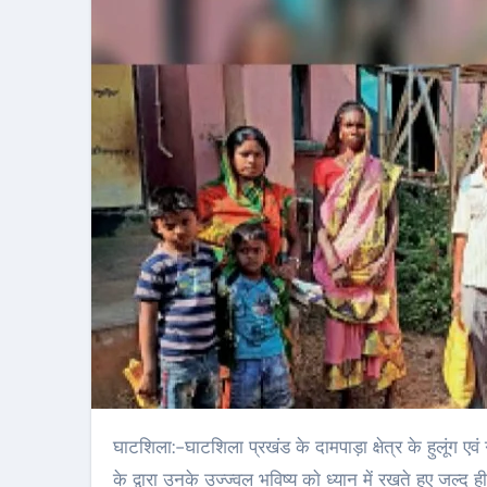
घाटशिला:-घाटशिला प्रखंड के दामपाड़ा क्षेत्र के हुलूंग एवं गंधनिया के सरकारी प्राथमिक और मध्य विद्यालय में पढ़ने वाले बच्चाें के अभिभावकाें
के द्वारा उनके उज्ज्वल भविष्य काे ध्यान में रखते हुए जल्द 