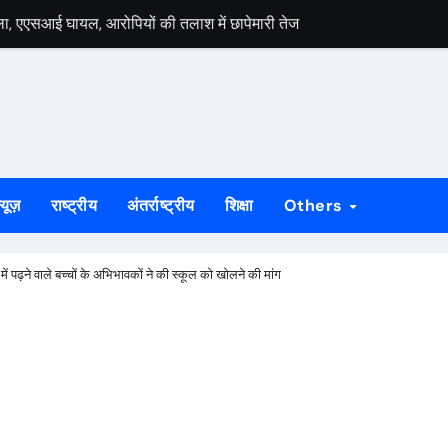
मला, एएसआई घायल, आरोपियों की तलाश में छापेमारी तेज
 में लगी गोली, अस्पताल में भर्ती
कान ढहा, मां के निधन के दो दिन बाद परिवार पर टूटा दुखों का पहाड़
भारतीय क्रांतिकारी चेतना के दो अमर हस्ताक्षर
ल डोनर प्लेटलेट कैंसर पीड़ित मरीज के लिए दान किया
्यूज़
राष्ट्रीय
अंतर्राष्ट्रीय
शिक्षा
Others
ैकड़ों युवाओं ने थामा पार्टी का दामन
ग्रस्त, बाल-बाल बचे सवारी
ं पढ़ने वाले बच्चाें के अभिभावकाें ने की स्कूल को खाेलने की मांग
आए पति-पत्नी, दोनों गंभीर
े को लेकर विधायक पूर्णिमा साहू ने विधानसभा कक्ष में मुख्यमंत्री हेमंत सोरेन से 
ई सियासत, NDA ने CBI जांच की मांग को लेकर किया प्रदर्शन