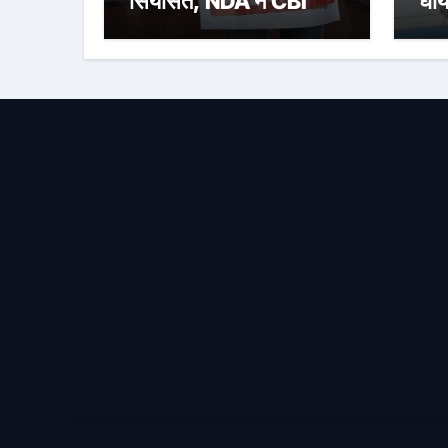
सियासत, NDA ने CBI जांच
घाय
की मांग को लेकर किया
छाप
प्रदर्शन