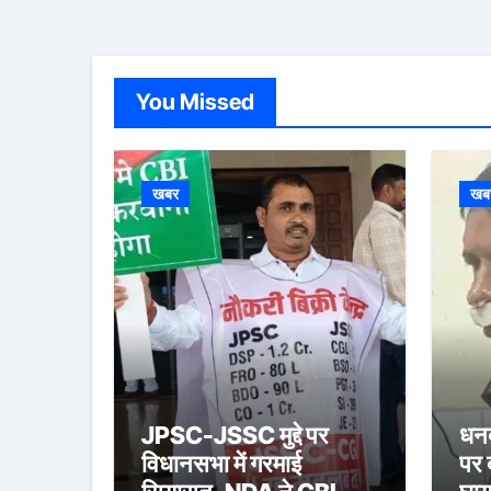
You Missed
खबर
खब
JPSC-JSSC मुद्दे पर
धनब
विधानसभा में गरमाई
पर 