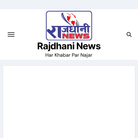
Skip
to
content
Rajdhani News
Har Khabar Par Najar