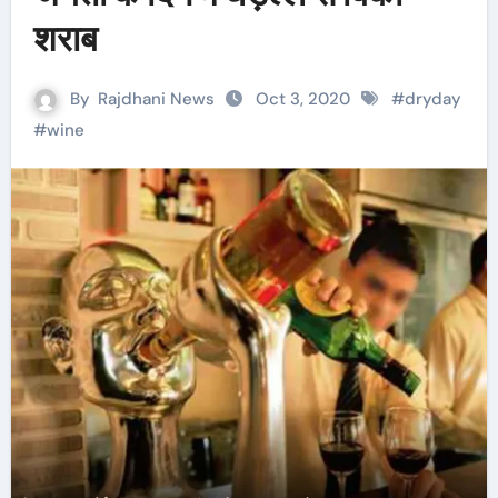
शराब
By
Rajdhani News
Oct 3, 2020
#
dryday
#
wine