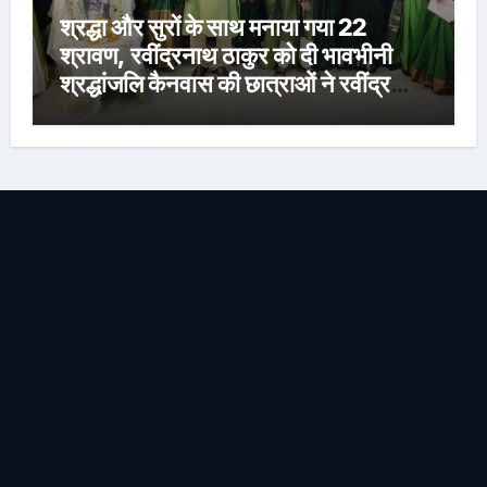
श्रद्धा और सुरों के साथ मनाया गया 22
श्रावण, रवींद्रनाथ ठाकुर को दी भावभीनी
श्रद्धांजलि कैनवास की छात्राओं ने रवींद्र
संगीत और कविताओं की मनमोहक प्रस्तुति से
बांधा समां