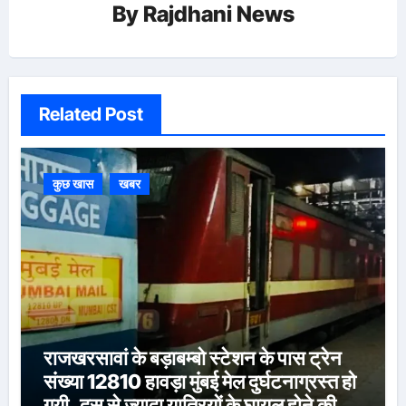
By
Rajdhani News
Related Post
कुछ खास
खबर
राजखरसावां के बड़ाबम्बो स्टेशन के पास ट्रेन
संख्या 12810 हावड़ा मुंबई मेल दुर्घटनाग्रस्त हो
गयी, दस से ज़्यादा यात्रियों के घायल होने की