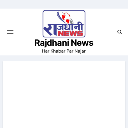
Skip
to
content
Rajdhani News
Har Khabar Par Najar