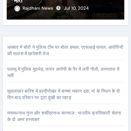
मौत
Rajdhani News
Jul 10, 2024
धनबाद में चोरों ने पुलिस टीम पर बोला हमला, एएसआई घायल, आरोपियों
की तलाश में छापेमारी तेज
पलामू में पुलिस मुठभेड़, फरार आरोपी के पैर में लगी गोली, अस्पताल में
भर्ती
मूसलाधार बारिश में हल्दीपोखर में कच्चा मकान ढहा, मां के निधन के दो
दिन बाद परिवार पर टूटा दुखों का पहाड़
मनमथनाथ गुप्त और शचींद्रनाथ सान्याल : भारतीय क्रांतिकारी चेतना
के दो अमर हस्ताक्षर