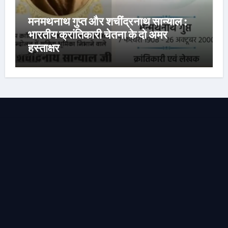
मनमथनाथ गुप्त और शचींद्रनाथ सान्याल :
भारतीय क्रांतिकारी चेतना के दो अमर
हस्ताक्षर