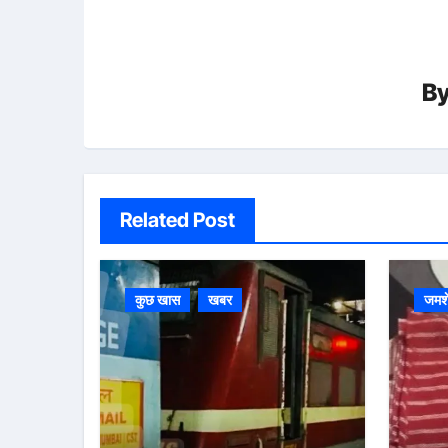
B
Related Post
कुछ खास
खबर
जमशे