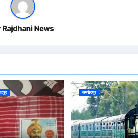
y
Rajdhani News
दपुर
जमशेदपुर