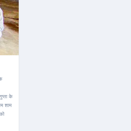
के
ुप्ता के
णाम शाम
 को