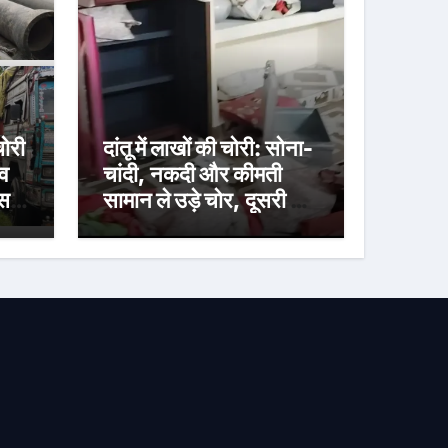
ोरी
दांतू में लाखों की चोरी: सोना-
व
चांदी, नकदी और कीमती
ासत
सामान ले उड़े चोर, दूसरी बार
निशाना बना वही घर