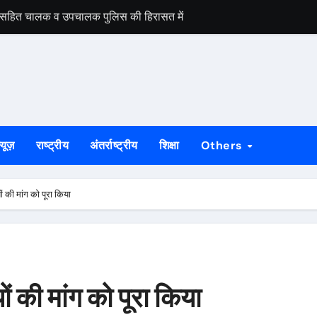
 सहित चालक व उपचालक पुलिस की हिरासत में
दी और कीमती सामान ले उड़े चोर, दूसरी बार निशाना बना वही घर
ा शव मिलने से सनसनी, पुलिस जांच में जुटी
ा चांदी के सिक्कों से भरा गगरा, गांव में उमड़ी भीड़
िकला श्रद्धालुओं का जत्था, देवघर के लिए हुए रवाना
्यूज़
राष्ट्रीय
अंतर्राष्ट्रीय
शिक्षा
Others
, ऑल्टो बाबा की मौत, गड्ढे से बचने के प्रयास में ट्रक ने खड़ी कार को मारी टक
और बाली की झपटमारी, विरोध पर गला दबाने का प्रयास**
ियों की मांग को पूरा किया
ं होगा मुख्य आयोजन, गोइलकेरा में तैयारी बैठक संपन्न
शिश, पेट्रोल डालकर किया हमला, हालत गंभीर
ियों की मांग को पूरा किया