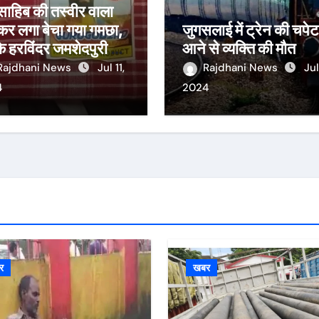
 साहिब की तस्वीर वाला
कर लगा बेचा गया गमछा,
जुगसलाई में ट्रेन की चपेट 
 हरविंदर जमशेदपुरी ने
आने से व्यक्ति की मौत
ा सीजीपीसी को ज्ञापन
Rajdhani News
Jul 11,
Rajdhani News
Jul
4
2024
र
खबर