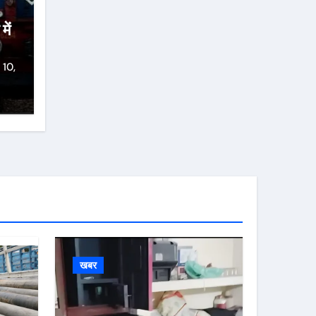
में
 10,
खबर