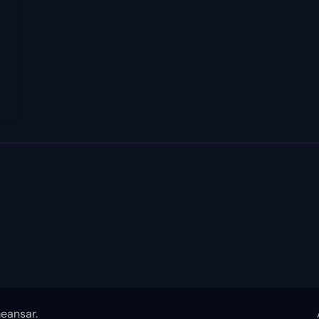
eansar
.