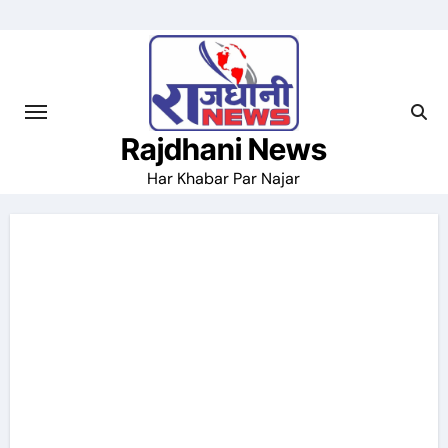
Skip
to
content
Rajdhani News
Har Khabar Par Najar