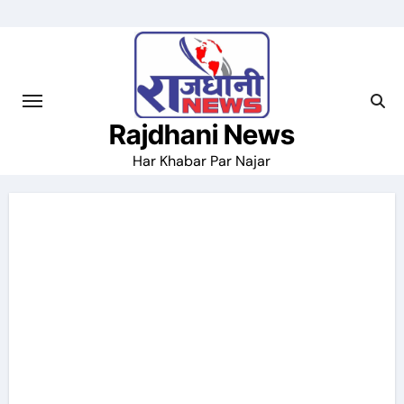
Skip
to
content
Rajdhani News
Har Khabar Par Najar