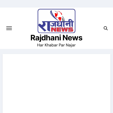
Skip
to
content
Rajdhani News
Har Khabar Par Najar