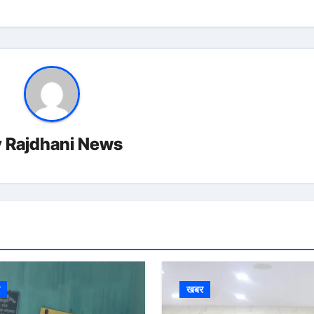
y
Rajdhani News
र
खबर