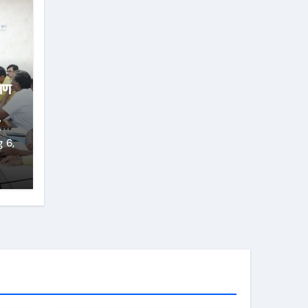
्षण
्ज
 6,