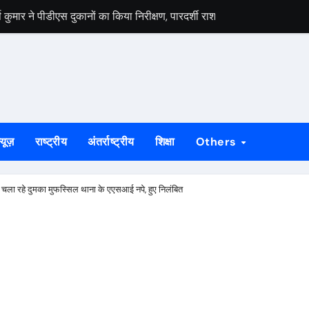
मार ने पीडीएस दुकानों का किया निरीक्षण, पारदर्शी राशन वितरण के दिए निर्देश
स वार्ता, 5 अगस्त से 4 सितंबर तक दर्ज होंगे दावा-आपत्ति
 अभियान को लेकर भाजपा जमशेदपुर महानगर की तैयारियां हुई तेज, 9 अगस्त को साकच
डल मिला यूआईएसएल के वरीय महाप्रबंधक से, ज्ञापन सौंपा कंपनी की टीम क्षेत्र क
बड़कुंवर गागराई ने पंचायत और बूथ संगठन मजबूत करने का किया आह्वान
्यूज़
राष्ट्रीय
अंतर्राष्ट्रीय
शिक्षा
Others
यान की जनजागरण बस को दिखाएंगे हरी झंडी, तैयारियां पूरी
न का मुद्दा, सांसद जोबा माझी ने पूर्ण संचालन की उठाई मांग
ेट चला रहे दुमका मुफस्सिल थाना के एएसआई नपे, हुए निलंबित
रण अभियान की रणनीति तय, शक्ति केंद्र प्रभारियों की हुई नियुक्ति
क दलों के साथ बैठक, दावा-आपत्ति प्रक्रिया में सहयोग की अपील
ं होगा मुख्य आयोजन, गोइलकेरा में तैयारी बैठक संपन्न