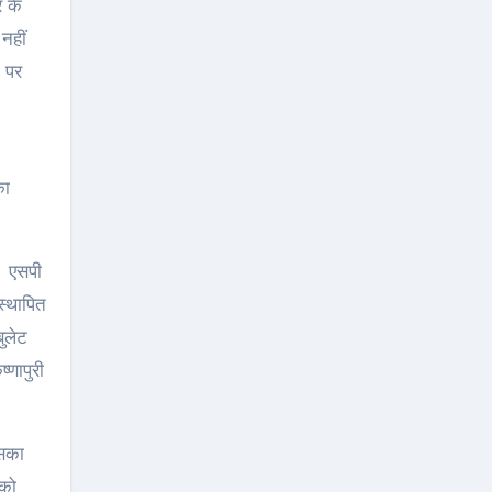
र के
नहीं
 पर
का
। एसपी
्थापित
ुलेट
्णापुरी
िसका
सको