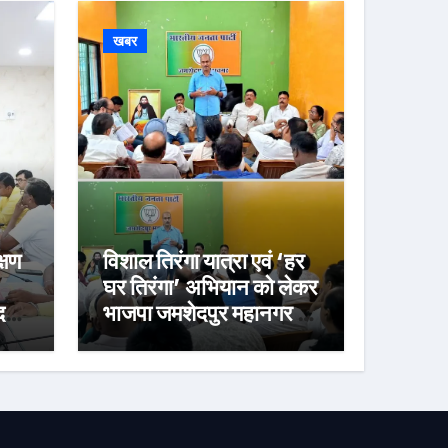
खबर
्षण
विशाल तिरंगा यात्रा एवं ‘हर
घर तिरंगा’ अभियान को लेकर
र्ज
भाजपा जमशेदपुर महानगर की
तैयारियां हुई तेज, 9 अगस्त
को साकची नेताजी सुभाष
मैदान से निकलेगी विशाल
तिरंगा यात्रा