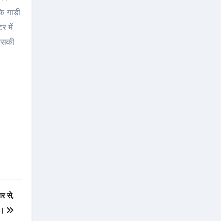
कि गाड़ी
र में
 इसकी
ार से,
न।