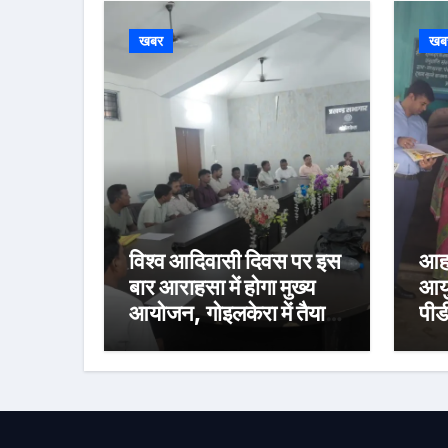
खबर
खब
विश्व आदिवासी दिवस पर इस
आहा
बार आराहसा में होगा मुख्य
आयु
आयोजन, गोइलकेरा में तैयारी
पीड
बैठक संपन्न
निर
वित