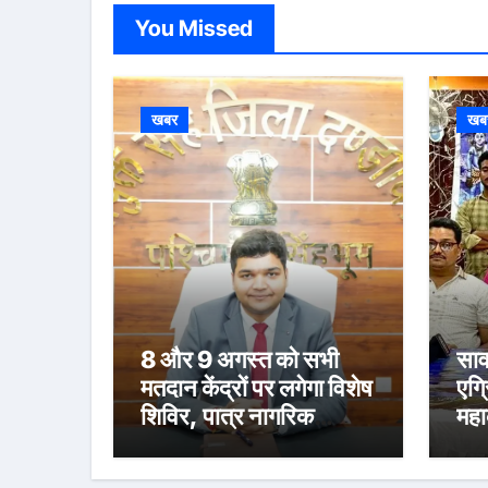
You Missed
खबर
खब
8 और 9 अगस्त को सभी
साव
मतदान केंद्रों पर लगेगा विशेष
एग्
शिविर, पात्र नागरिक
महा
फॉर्म-6 और फॉर्म-8 भरें:
स्न
उपायुक्त मनीष कुमार
संध