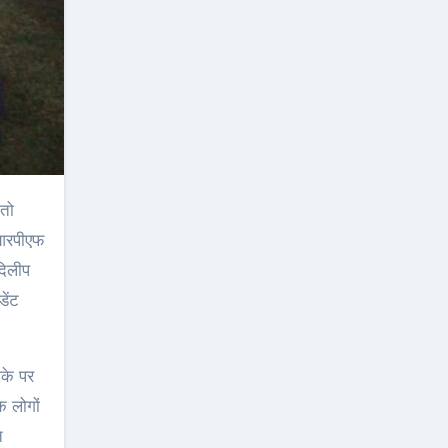
 तो
ीआरपीएफ
दिलीप
ेंट
ौके पर
े लोगों
त