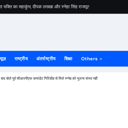
ेगा भक्ति का महाकुंभ, दीपक लख्खा और स्नेहा सिंह राजपूत की भजन संध्या होगी आ
हायता के बाद समाप्त हुआ धरना, बिजली मिस्त्री रवि चाम्पिया की मौत पर मुआ
 बड़ी ताकत : सुदेश महतो
निकलेगा 1000 कांवरियों का भव्य जत्था, शिव परिवार की झांकी और सांस्कृतिक का
के भीतर बैठे अनिल महतो की मौत, गांव में मातम
्यूज़
राष्ट्रीय
अंतर्राष्ट्रीय
शिक्षा
Others
े जीर्णोद्धार और स्मारक निर्माण की मांग तेज
्राओं को विधायक सोनाराम सिंकु ने भेंट किए मॉडल नगाड़ा
बाद बोले पूर्व सीआरपीएफ कमांडेट गिरिडीह से मिले स्न्नेह को भूलना संभव नहीं
ी बड़ी उपलब्धि, 2024 तक के सभी मामलों का निस्तारण
55 योग प्रतिभागी, 8 और 9 अगस्त को होगी राज्य स्तरीय योग प्रतियोगिता
लगेगा विशेष शिविर, पात्र नागरिक फॉर्म-6 और फॉर्म-8 भरें: उपायुक्त मनीष कुमा