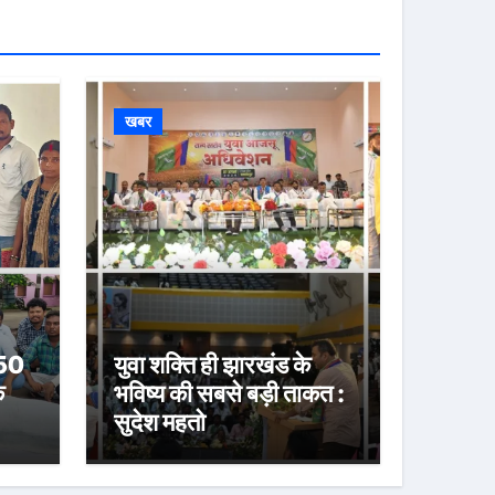
खबर
 50
युवा शक्ति ही झारखंड के
े
भविष्य की सबसे बड़ी ताकत :
सुदेश महतो
या
करी