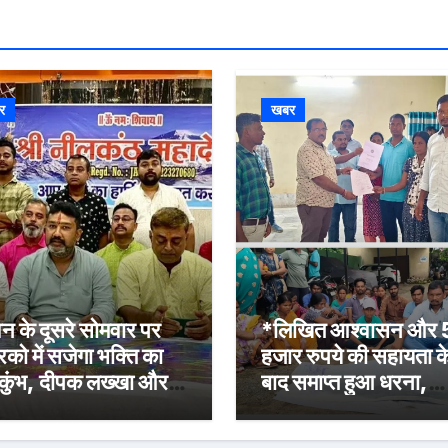
र
खबर
न के दूसरे सोमवार पर
*लिखित आश्वासन और
रिको में सजेगा भक्ति का
हजार रुपये की सहायता क
कुंभ, दीपक लख्खा और
बाद समाप्त हुआ धरना,
ेहा सिंह राजपूत की भजन
बिजली मिस्त्री रवि चाम्पि
्या होगी आकर्षण
की मौत पर मुआवजा व नौ