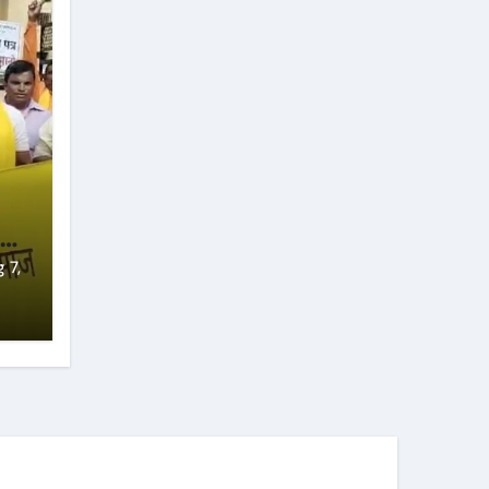
ने
ा
 7,