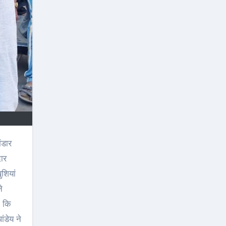
ंडार
दार
शियां
े
ा कि
ंडेय ने