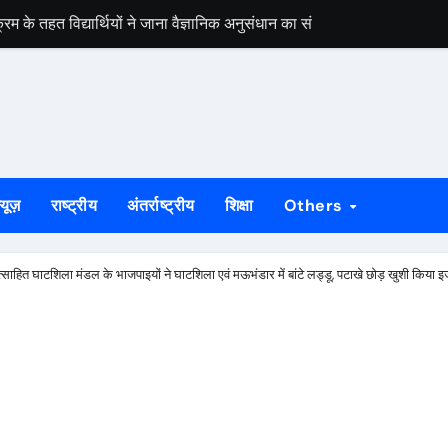
 के तहत विद्यार्थियों ने जाना वैज्ञानिक अनुसंधान का संसार
 की मांग, तेली साहू महासंगठन ने उपायुक्त कार्यालय पर किया प्रदर्शन
ाल संतोष गंगवार: हस्तकरघा भारत की संस्कृति, आत्मनिर्भरता और स्वाभिमान का प्
मर लगने से बहाल हुई बिजली, ग्रामीणों ने जताई खुशी
तिहासिक होगा: संयुक्त किसान मोर्चा
्यूज़
राष्ट्रीय
अंतर्राष्ट्रीय
शिक्षा
Others
ियों को किया निलंबित, 11 आरोपी भेजे गए जेल
श्वविद्यालय में नए शैक्षणिक सत्र का शुभारंभ
उत्साहित घाटशिला मंडल के भाजपाइयों ने घाटशिला एवं मऊभंडार में बांटे लड्डू, पटाखे छोड़ खुशी किया 
िय, पीड़ित परिवार को मिली तिरपाल, मुआवजे की प्रक्रिया शुरू
टिविस्टों को छात्रों ने मंच से किया दूर, कहा- संघर्ष की आवाज हम खुद उठाएंग
ं पर घमासान, बाबूलाल ने CBI जांच की मांग उठाई