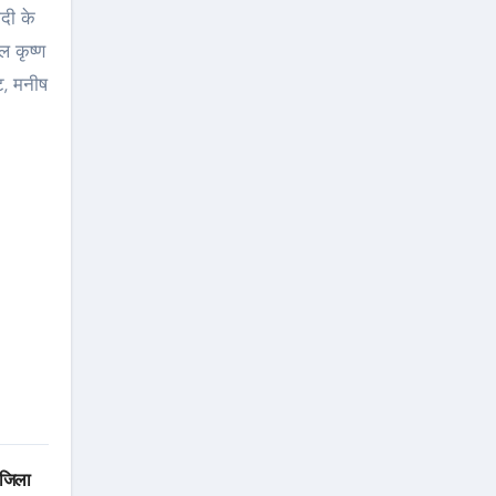
दी के
ल कृष्ण
ीट, मनीष
 जिला