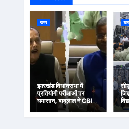
खबर
खब
झारखंड विधानसभा में
सी
प्रतियोगी परीक्षाओं पर
जिज
घमासान, बाबूलाल ने CBI
विद्
जांच की मांग उठाई
अनु