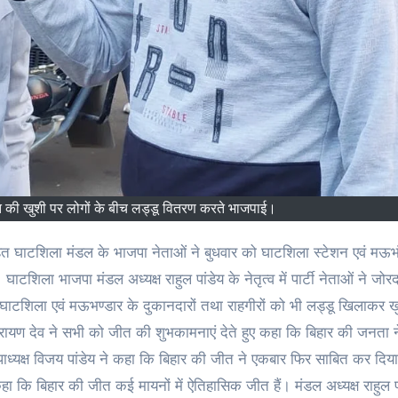
त की खुशी पर लोगों के बीच लड्डू वितरण करते भाजपाई।
हित घाटशिला मंडल के भाजपा नेताओं ने बुधवार को घाटशिला स्टेशन एवं मऊभ
टशिला भाजपा मंडल अध्यक्ष राहुल पांडेय के नेतृत्व में पार्टी नेताओं ने जोर
घाटशिला एवं मऊभण्डार के दुकानदारों तथा राहगीरों को भी लड्डू खिलाकर खु
नारायण देव ने सभी को जीत की शुभकामनाएं देते हुए कहा कि बिहार की जनता न
ाध्यक्ष विजय पांडेय ने कहा कि बिहार की जीत ने एकबार फिर साबित कर दिय
हा कि बिहार की जीत कई मायनों में ऐतिहासिक जीत हैं। मंडल अध्यक्ष राहुल पा