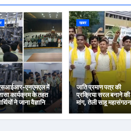
र
खबर
एसआईआर-एनएमएल में
जाति प्रमाण पत्र की
्ञासा कार्यक्रम के तहत
प्रक्रिया सरल बनाने की
यार्थियों ने जाना वैज्ञानिक
मांग, तेली साहू महासंगठन
संधान का संसार
उपायुक्त कार्यालय पर कि
प्रदर्शन