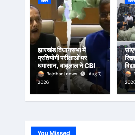
खबर
खब
झारखंड विधानसभा में
सीए
प्रतियोगी परीक्षाओं पर
जिज्
घमासान, बाबूलाल ने CBI
विद्य
जांच की मांग उठाई
अनु
Rajdhani news
Aug 7,
2026
202
You Missed