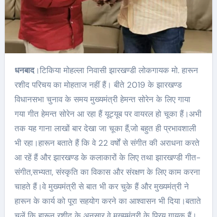
धनबाद
।टिकिया मोहल्ला निवासी झारखण्डी लोकगायक मो. हारून
रशीद परिचय का मोहताज नहीं हैं। बीते 2019 के झारखण्ड
विधानसभा चुनाव के समय मुख्यमंत्री हेमन्त सोरेन के लिए गाया
गया गीत हेमन्त सोरेन आ रहा हैं यूट्यूब पर वायरल हो चूका हैं।अभी
तक यह गाना लाखों बार देखा जा चूका हैं,जो बहुत ही प्रभावशाली
भी रहा।हारून बताते हैं कि वे 22 वर्षों से संगीत की अराधना करते
आ रहें हैं और झारखण्ड के कलाकारों के लिए तथा झारखण्डी गीत-
संगीत,सभ्यता, संस्कृति का विकास और संरक्षण के लिए काम करना
चाहते हैं।वे मुख्यमंत्री से बात भी कर चुके हैं और मुख्यमंत्री ने
हारून के कार्य को पूरा सहयोग करने का आश्वासन भी दिया।बताते
चलें कि हारून रशीद के अनुसार वे मुख्यमंत्री के प्रिय गायक हैं।