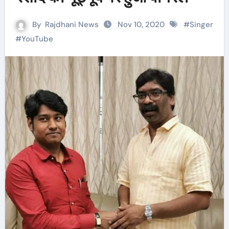
By
Rajdhani News
Nov 10, 2020
#
Singer
#
YouTube