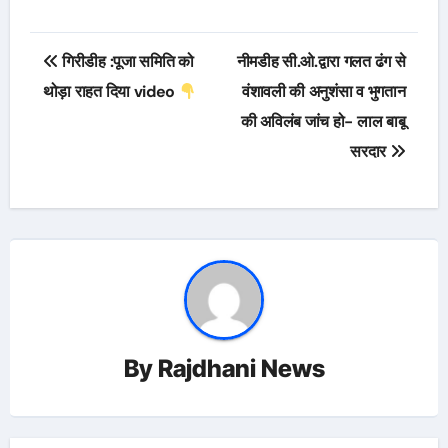
Post
गिरीडीह :पूजा समिति को
नीमडीह सी.ओ.द्वारा गलत ढंग से
navigation
थोड़ा राहत दिया video
वंशावली की अनुशंसा व भुगतान
की अविलंब जांच हो- लाल बाबू
सरदार
By
Rajdhani News