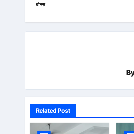
navigation
बोनस
B
Related Post