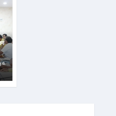
्षण
्ज
 6,