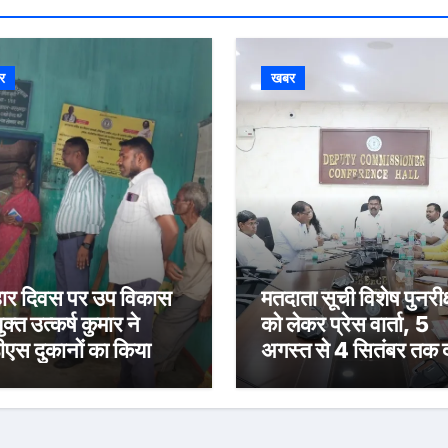
र
खबर
र दिवस पर उप विकास
मतदाता सूची विशेष पुनरीक
क्त उत्कर्ष कुमार ने
को लेकर प्रेस वार्ता, 5
ीएस दुकानों का किया
अगस्त से 4 सितंबर तक द
ीक्षण, पारदर्शी राशन
होंगे दावा-आपत्ति
रण के दिए निर्देश