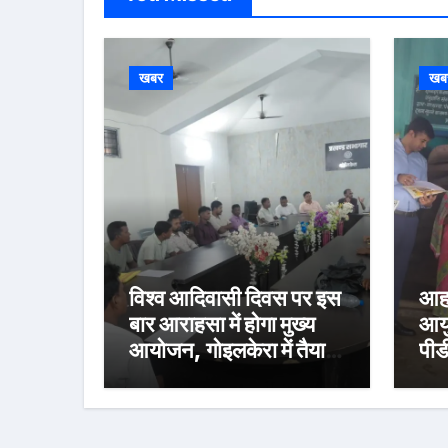
खबर
खब
विश्व आदिवासी दिवस पर इस
आहा
बार आराहसा में होगा मुख्य
आयु
आयोजन, गोइलकेरा में तैयारी
पीड
बैठक संपन्न
निर
वित