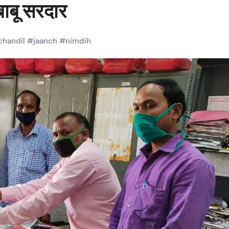
बाबू सरदार
chandil
#
jaanch
#
nimdih