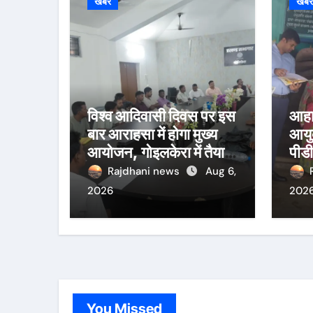
खबर
खब
विश्व आदिवासी दिवस पर इस
आहा
बार आराहसा में होगा मुख्य
आयुक
आयोजन, गोइलकेरा में तैयारी
पीडी
बैठक संपन्न
निरी
Rajdhani news
Aug 6,
वितर
2026
202
You Missed