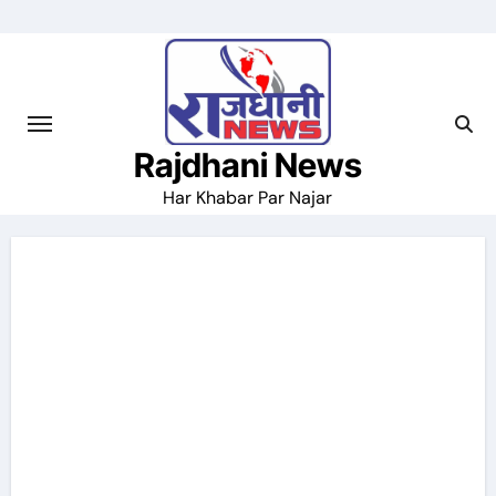
Skip
to
content
Rajdhani News
Har Khabar Par Najar