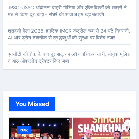
JPSC-JSSC आंदोलन: बाहरी मीडिया और एक्टिविस्टों को छात्रों ने
मंच से किया दूर, कहा- संघर्ष की आवाज हम खुद उठाएंगे
श्रावणी मेला 2026: हाईटेक IMCR कंट्रोल रूम से 24 घंटे निगरानी,
AI और ड्रोन तकनीक से श्रद्धालुओं की सुरक्षा पर विशेष नजर
एनजीटी की रोक के बावजूद बालू का अवैध परिवहन जारी, सोनुवा पुलिस
ने आठ ओवरलोड ट्रैक्टर किए जब्त
You Missed
खबर