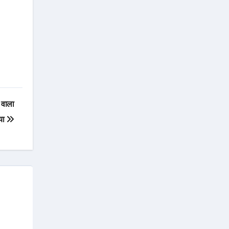
 वाला
आया