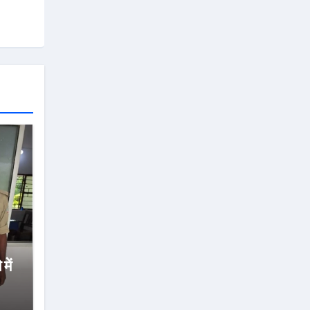
में
,