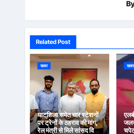
B
Related Post
खबर
खब
घाटशिला समेत चार स्टेशनों
एलब
पर ट्रेनों के ठहराव की मांग,
जलज
रेल मंत्री से मिले सांसद विद्युत
चपेट