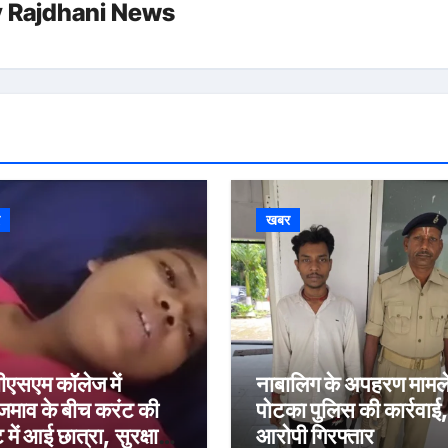
y
Rajdhani News
र
खबर
ीएसएम कॉलेज में
नाबालिग के अपहरण मामले 
माव के बीच करंट की
पोटका पुलिस की कार्रवाई
 में आई छात्रा, सुरक्षा
आरोपी गिरफ्तार