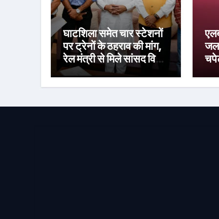
घाटशिला समेत चार स्टेशनों
एलब
पर ट्रेनों के ठहराव की मांग,
जलज
रेल मंत्री से मिले सांसद विद्युत
चपेट
वरण महतो
व्य