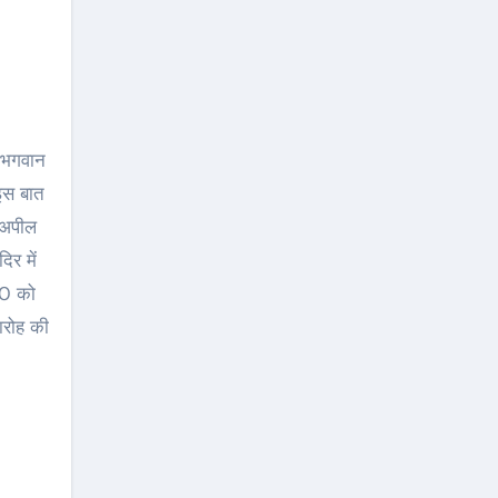
 इस बात
े अपील
िर में
20 को
ारोह की