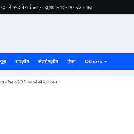
की चपेट में आई छात्रा, सुरक्षा व्यवस्था पर उठे सवाल
 की कार्रवाई, आरोपी गिरफ्तार
िकंजा, अवैध शराब के खिलाफ छापेमारी में तीन गिरफ्तार
नसैलाब, संघर्ष और बलिदान को किया याद
 नुकसान का बांटा मुआवजा, 35 पीड़ितों को मिली राहत राशि
्यूज़
राष्ट्रीय
अंतर्राष्ट्रीय
शिक्षा
Others
्त भारत अभियान की बस को दिखाई हरी झंडी
वाई, मुठभेड़ में आरोपी के पैर में लगी गोली
विकास परिषद समिति के सदस्यों की बैठक आज
लेकर सरकार के समक्ष उठीं मांगें
्डविन फार्म एरिया हाई स्कूल में पैरेंटिंग वर्कशॉप
हराव की मांग, रेल मंत्री से मिले सांसद विद्युत वरण महतो