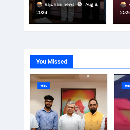
वरण महतो
व्यव
Rajdhani news
Aug 8,
2026
202
You Missed
खबर
खब