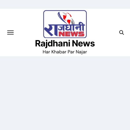
Skip
to
content
Rajdhani News
Har Khabar Par Najar