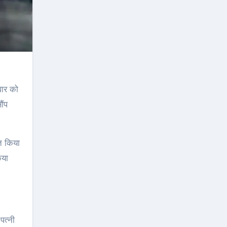
ौंप
त किया
िया
पत्नी