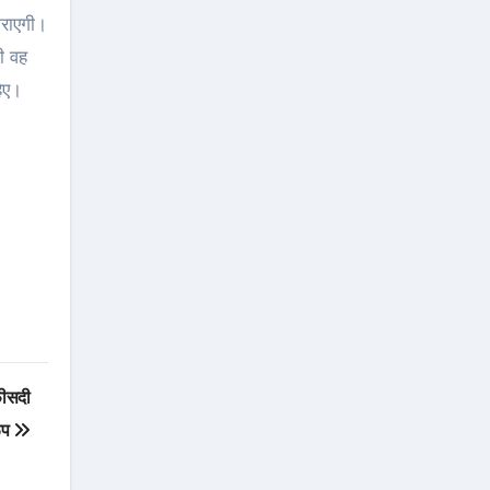
राएगी।
ी वह
िए।
फीसदी
रूप