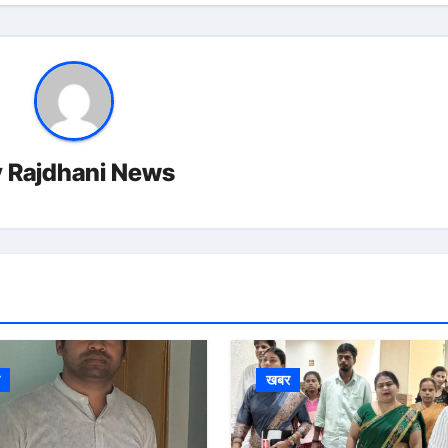
y
Rajdhani News
र
खबर