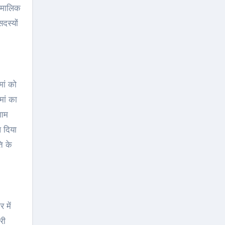
ा मालिक
दस्यों
मां को
मां का
शाम
 दिया
ि के
 में
री