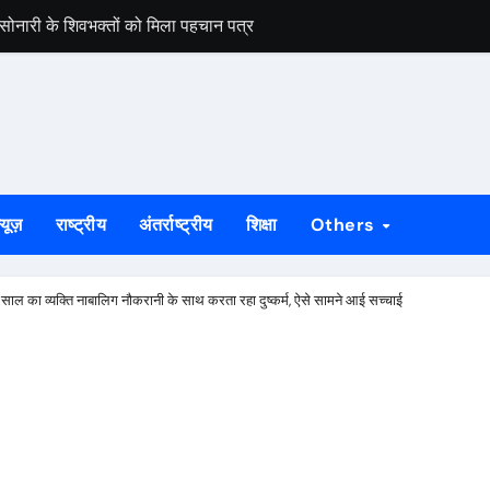
रीक्षण और संगठन मजबूती पर दिया गया जोर, पूर्व मंत्री ने दी दिशा निर्देश
शिबू सोरेन की पुण्यतिथि कार्यक्रम की होगी समीक्षा
पर उठे सवाल, घटिया गुणवत्ता और अनियमितता के लगे आरोप
ेस ने मुख्यमंत्री से की हस्तक्षेप की मांग
वक गिरफ्तार, तीन बकरियां बरामद
्यूज़
राष्ट्रीय
अंतर्राष्ट्रीय
शिक्षा
Others
ार्य तकनीकी मानकों के अनुरूप: 15 अगस्त तक पूरा करने का लक्ष्य
ा व्‍यक्ति नाबालिग नौकरानी के साथ करता रहा दुष्‍कर्म, ऐसे सामने आई सच्‍चाई