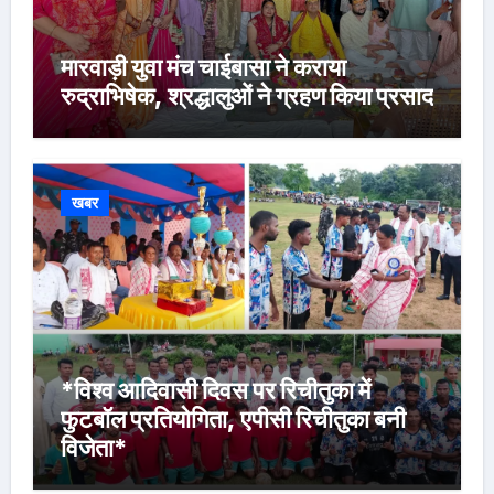
मारवाड़ी युवा मंच चाईबासा ने कराया
रुद्राभिषेक, श्रद्धालुओं ने ग्रहण किया प्रसाद
खबर
*विश्व आदिवासी दिवस पर रिचीतुका में
फुटबॉल प्रतियोगिता, एपीसी रिचीतुका बनी
विजेता*