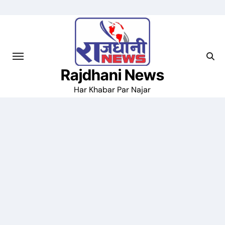
Skip
to
content
Rajdhani News
Har Khabar Par Najar