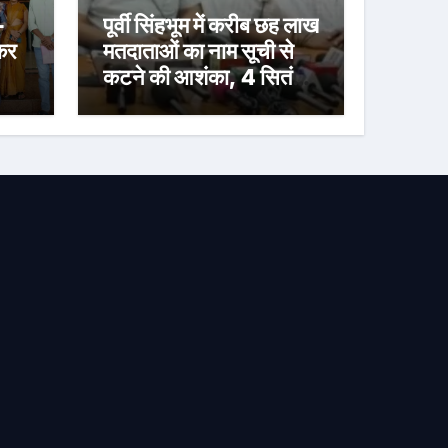
-
पूर्वी सिंहभूम में करीब छह लाख
ेकर
मतदाताओं का नाम सूची से
कटने की आशंका, 4 सितंबर
्री
तक दावा-आपत्ति का मौका
त,