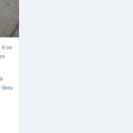
ंडल
के
े हिसाब