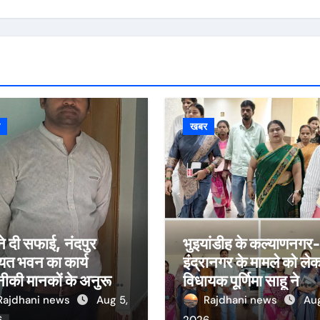
र
खबर
ने दी सफाई, नंदपुर
भुइयांडीह के कल्याणनगर-
यत भवन का कार्य
इंद्रानगर के मामले को ले
ीकी मानकों के अनुरूप:
विधायक पूर्णिमा साहू ने
अगस्त तक पूरा करने का
विधानसभा कक्ष में मुख्यमंत्
Rajdhani news
Aug 5,
Rajdhani news
Aug
य
हेमंत सोरेन से की मुलाकात