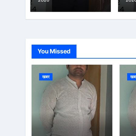
2026
202
You Missed
खबर
खब