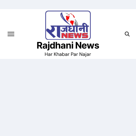
Skip
to
content
Rajdhani News
Har Khabar Par Najar