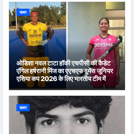
खबर
ओडिशा नवल टाटा हॉकी एचपीसी की कैडेट
एंगिल हर्षरानी मिंज का एएचएफ वुमेंस जूनियर
एशिया कप 2026 के लिए भारतीय टीम में
चयन
खबर