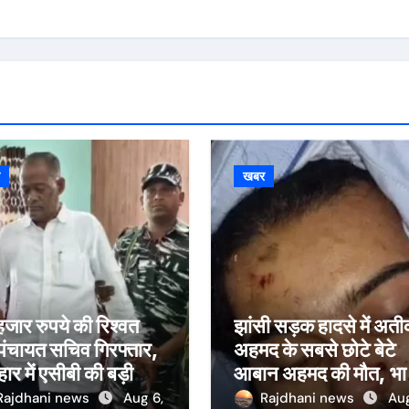
र
खबर
जार रुपये की रिश्वत
झांसी सड़क हादसे में अत
 पंचायत सचिव गिरफ्तार,
अहमद के सबसे छोटे बेटे
हार में एसीबी की बड़ी
आबान अहमद की मौत, भा
रवाई
अली से मिलने जा रहा था
Rajdhani news
Aug 6,
Rajdhani news
Aug