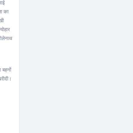
षा का
ाखी
्योहार
भोलेनाथ
श बहनों
 खरीदी।