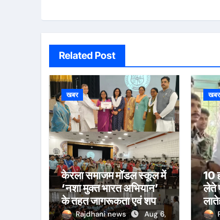
Related Post
खबर
खब
केरला समाजम मॉडल स्कूल में
10 ह
‘नशा मुक्त भारत अभियान’
लेते
के तहत जागरूकता एवं शपथ
लाते
कार्यक्रम आयोजित
कार्
Rajdhani news
Aug 6,