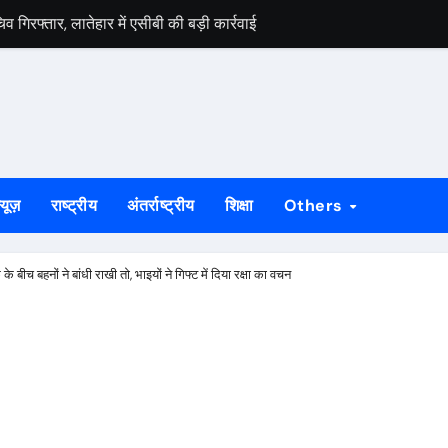
से छोटे बेटे आबान अहमद की मौत, भाई अली से मिलने जा रहा था
रप्रेन्योरशिप क्लब का शुभारंभ, छात्रों में नवाचार और उद्यमिता को मिलेगा बढ़ावा
ई सियासत, NDA ने CBI जांच की मांग को लेकर किया प्रदर्शन
मला, एएसआई घायल, आरोपियों की तलाश में छापेमारी तेज
 में लगी गोली, अस्पताल में भर्ती
्यूज़
राष्ट्रीय
अंतर्राष्ट्रीय
शिक्षा
Others
कान ढहा, मां के निधन के दो दिन बाद परिवार पर टूटा दुखों का पहाड़
भारतीय क्रांतिकारी चेतना के दो अमर हस्ताक्षर
े बीच बहनों ने बांधी राखी तो, भाइयों ने गिफ्ट में दिया रक्षा का वचन
ल डोनर प्लेटलेट कैंसर पीड़ित मरीज के लिए दान किया
त भारत अभियान’ के तहत जागरूकता एवं शपथ कार्यक्रम आयोजित