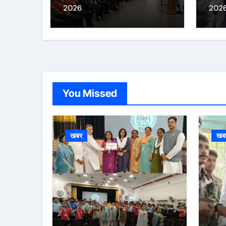
2026
202
You Missed
खबर
खब