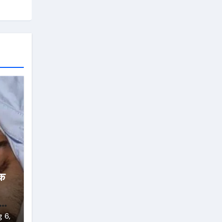
ीक
ई
 6,