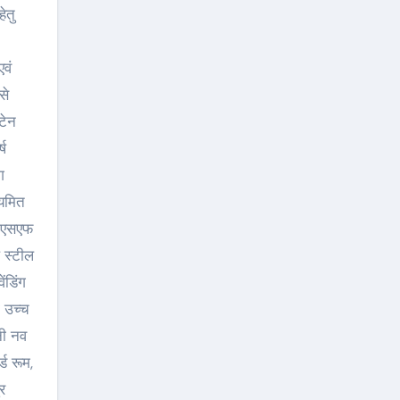
ेतु
एवं
से
टेन
्ष
ग
ियमित
पीएसएफ
प स्टील
ंडिंग
ा उच्च
नी नव
ड रूम,
ुर