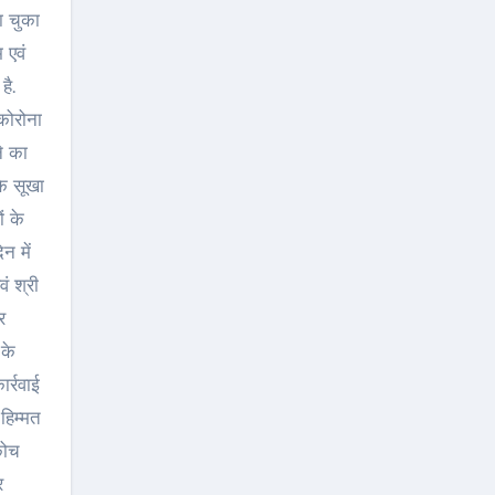
ा चुका
 एवं
है.
 कोरोना
े का
के सूखा
ं के
न में
ं श्री
र
 के
र्रवाई
हिम्मत
कोच
र