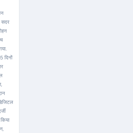
जन
ओ सदर
मोहन
एच
गया.
5 दिनों
नर
मल
ा,
दान
 डिजिटल
र्जी
 किया
न,