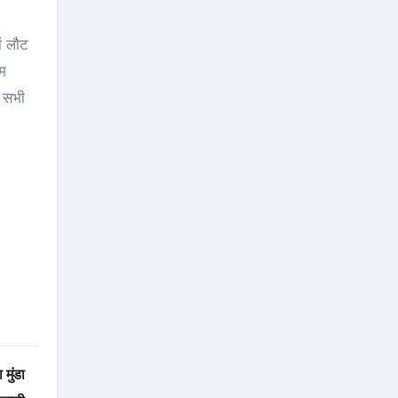
ां लौट
रम
े सभी
मुंडा