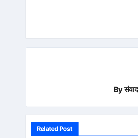
navigation
By
संवा
Related Post