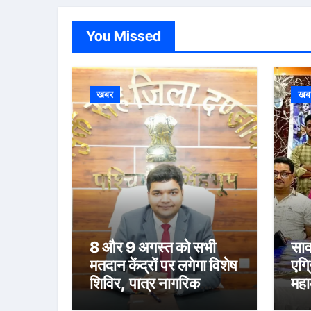
You Missed
खबर
खब
8 और 9 अगस्त को सभी
साव
मतदान केंद्रों पर लगेगा विशेष
एग्
शिविर, पात्र नागरिक
महा
फॉर्म-6 और फॉर्म-8 भरें:
स्न