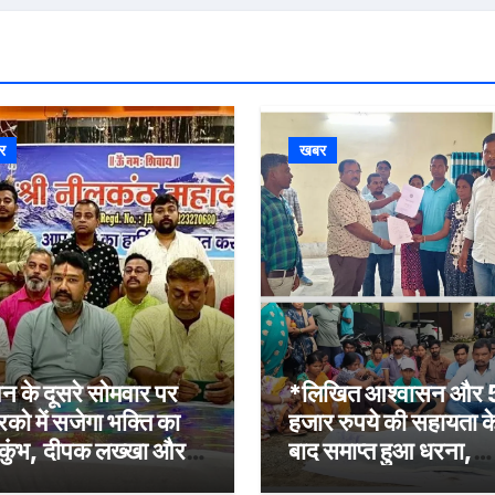
र
खबर
न के दूसरे सोमवार पर
*लिखित आश्वासन और
रिको में सजेगा भक्ति का
हजार रुपये की सहायता क
कुंभ, दीपक लख्खा और
बाद समाप्त हुआ धरना,
ेहा सिंह राजपूत की भजन
बिजली मिस्त्री रवि चाम्पि