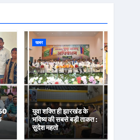
खबर
 50
युवा शक्ति ही झारखंड के
े
भविष्य की सबसे बड़ी ताकत :
सुदेश महतो
या