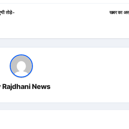
्पी तोडे़-
खबर का अ
y
Rajdhani News