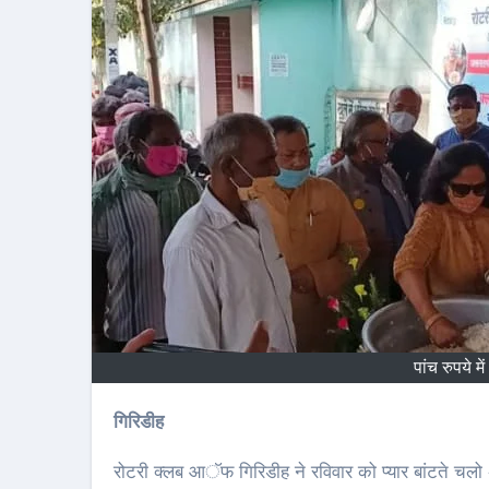
पांच रुपये 
गिरिडीह
रोटरी क्लब आॅफ गिरिडीह ने रविवार को प्यार बांटते चल