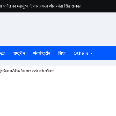
ेगा भक्ति का महाकुंभ, दीपक लख्खा और स्नेहा सिंह राजपूत की भजन संध्या होगी आ
हायता के बाद समाप्त हुआ धरना, बिजली मिस्त्री रवि चाम्पिया की मौत पर मुआ
 बड़ी ताकत : सुदेश महतो
निकलेगा 1000 कांवरियों का भव्य जत्था, शिव परिवार की झांकी और सांस्कृतिक का
के भीतर बैठे अनिल महतो की मौत, गांव में मातम
्यूज़
राष्ट्रीय
अंतर्राष्ट्रीय
शिक्षा
Others
े जीर्णोद्धार और स्मारक निर्माण की मांग तेज
्राओं को विधायक सोनाराम सिंकु ने भेंट किए मॉडल नगाड़ा
ुरु किया गरीबों के लिए प्यार बांटते चलो अभियान
ी बड़ी उपलब्धि, 2024 तक के सभी मामलों का निस्तारण
55 योग प्रतिभागी, 8 और 9 अगस्त को होगी राज्य स्तरीय योग प्रतियोगिता
लगेगा विशेष शिविर, पात्र नागरिक फॉर्म-6 और फॉर्म-8 भरें: उपायुक्त मनीष कुमा