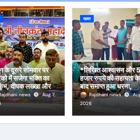
र
खबर
 के दूसरे सोमवार पर
*लिखित आश्वासन और 
िको में सजेगा भक्ति का
हजार रुपये की सहायता के
कुंभ, दीपक लख्खा और
बाद समाप्त हुआ धरना,
हा सिंह राजपूत की भजन
बिजली मिस्त्री रवि चाम्पि
Rajdhani news
Aug 7,
Rajdhani news
Aug
या होगी आकर्षण
की मौत पर मुआवजा व नौ
6
2026
की मांग*