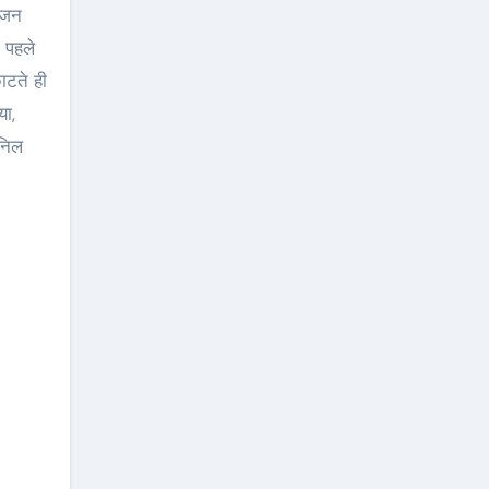
राजन
 पहले
ाटते ही
या,
अनिल