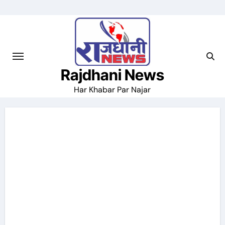
Skip
to
content
Rajdhani News
Har Khabar Par Najar