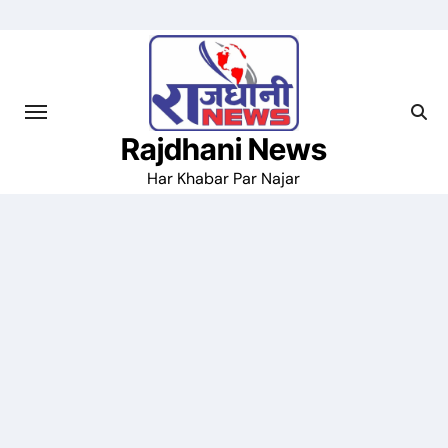
Skip
to
content
Rajdhani News
Har Khabar Par Najar