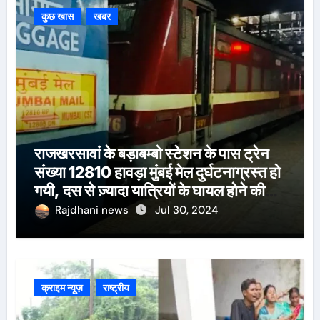
कुछ खास
खबर
राजखरसावां के बड़ाबम्बो स्टेशन के पास ट्रेन
संख्या 12810 हावड़ा मुंबई मेल दुर्घटनाग्रस्त हो
गयी, दस से ज़्यादा यात्रियों के घायल होने की
खबर।सरायकेला के वरीय पदाधिकारी
Rajdhani news
Jul 30, 2024
घटनास्थल पर पहुँचे।
क्राइम न्यूज़
राष्ट्रीय