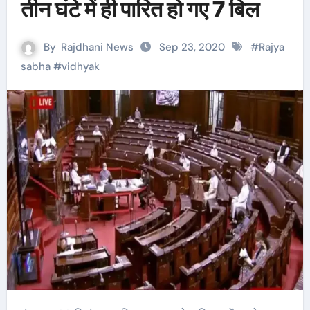
तीन घंटे में ही पारित हो गए 7 बिल
By
Rajdhani News
Sep 23, 2020
#
Rajya
sabha
#
vidhyak