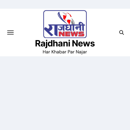
Skip
to
content
Rajdhani News
Har Khabar Par Najar