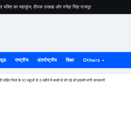
ेगा भक्ति का महाकुंभ, दीपक लख्खा और स्नेहा सिंह राजपूत की भजन संध्या होगी आ
हायता के बाद समाप्त हुआ धरना, बिजली मिस्त्री रवि चाम्पिया की मौत पर मुआ
 बड़ी ताकत : सुदेश महतो
निकलेगा 1000 कांवरियों का भव्य जत्था, शिव परिवार की झांकी और सांस्कृतिक का
के भीतर बैठे अनिल महतो की मौत, गांव में मातम
्यूज़
राष्ट्रीय
अंतर्राष्ट्रीय
शिक्षा
Others
े जीर्णोद्धार और स्मारक निर्माण की मांग तेज
्राओं को विधायक सोनाराम सिंकु ने भेंट किए मॉडल नगाड़ा
 सहित जिले के 10 स्कूलों से 3 महीने में बच्चों से ली गई थी इसकी मांगी जानकारी
ी बड़ी उपलब्धि, 2024 तक के सभी मामलों का निस्तारण
55 योग प्रतिभागी, 8 और 9 अगस्त को होगी राज्य स्तरीय योग प्रतियोगिता
लगेगा विशेष शिविर, पात्र नागरिक फॉर्म-6 और फॉर्म-8 भरें: उपायुक्त मनीष कुमा