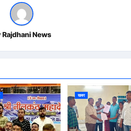
y
Rajdhani News
र
खबर