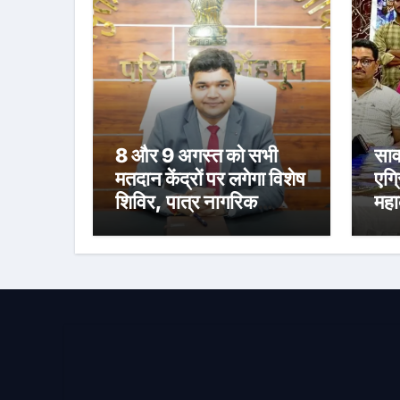
8 और 9 अगस्त को सभी
साव
मतदान केंद्रों पर लगेगा विशेष
एग्
शिविर, पात्र नागरिक
महा
फॉर्म-6 और फॉर्म-8 भरें:
स्न
उपायुक्त मनीष कुमार
संध