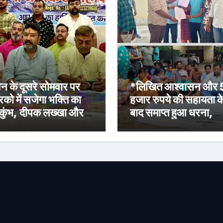
न के दूसरे सोमवार पर
*लिखित आश्वासन और
रिको में सजेगा भक्ति का
हजार रुपये की सहायता क
कुंभ, दीपक लख्खा और
बाद समाप्त हुआ धरना,
ेहा सिंह राजपूत की भजन
बिजली मिस्त्री रवि चाम्पि
्या होगी आकर्षण
की मौत पर मुआवजा व नौ
की मांग*