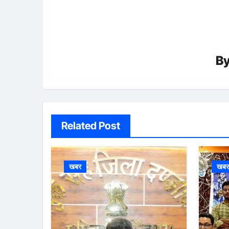
B
Related Post
खबर
खब