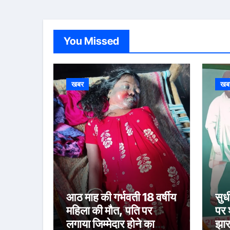
You Missed
खबर
खब
आठ माह की गर्भवती 18 वर्षीय
सुध
महिला की मौत, पति पर
पर 
लगाया जिम्मेदार होने का
झार