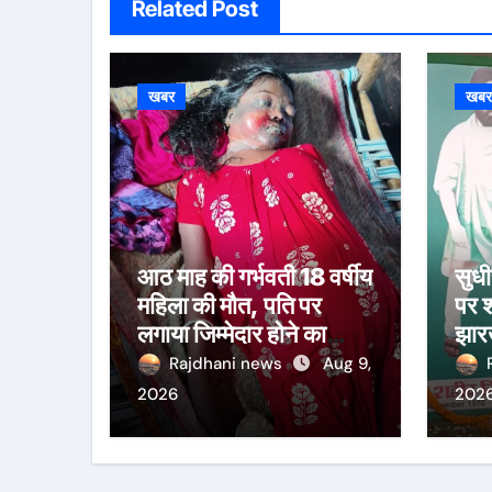
Related Post
खबर
खब
आठ माह की गर्भवती 18 वर्षीय
सुध
महिला की मौत, पति पर
पर श
लगाया जिम्मेदार होने का
झारख
आरोप
को 
Rajdhani news
Aug 9,
2026
202