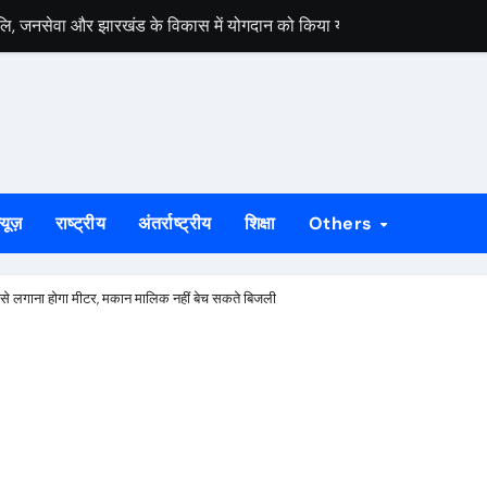
जलि, जनसेवा और झारखंड के विकास में योगदान को किया याद
ंत्रता आंदोलन के मूल्यों को किया याद, आदिवासी अधिकारों और संगठन की मजबूती 
न्य लोगों ने 1000 कांवरियों को सुल्तानगंज के लिए किया रवाना
ी एक्सप्रेस रहेगी रद्द
कांवड़ियों ने किया बाबा भोलेनाथ का जलाभिषेक
्यूज़
राष्ट्रीय
अंतर्राष्ट्रीय
शिक्षा
Others
बंद घर से नकदी समेत लाखों के जेवर चोरी
़, मांगू ईचागुटू और प्रतिका महतो रहे प्रथम
 से लगाना होगा मीटर, मकान मालिक नहीं बेच सकते बिजली
ाह से मना विश्व आदिवासी दिवस
मेरठ से बरामद, गुवा पुलिस ने सकुशल लौटाया
ौत, पति पर लगाया जिम्मेदार होने का आरोप