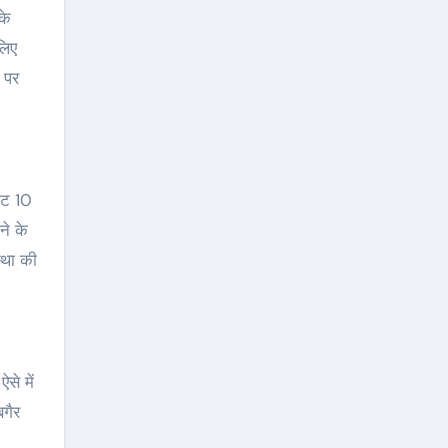
लिए
 पर
िट 10
ने के
्था की
से में
बगैर