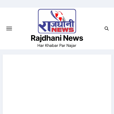
Skip
to
content
Rajdhani News
Har Khabar Par Najar