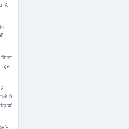
ा है.
यीय
 की
क विभाग
गी. इस
ैं.
ीएमओ से
 सचिव को
 इसके