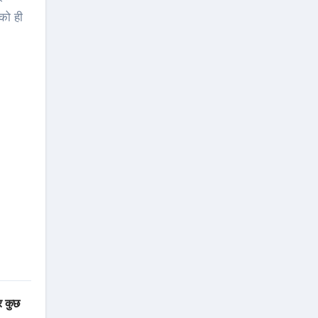
को ही
र कुछ