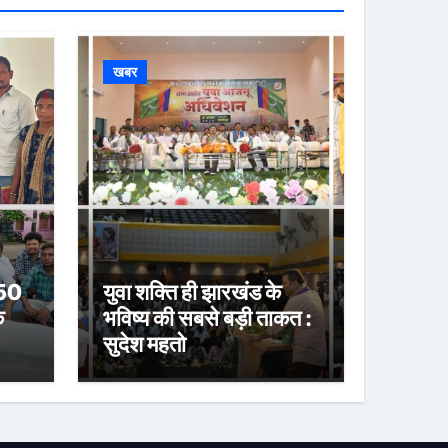
खबर
 50
युवा शक्ति ही झारखंड के
े
भविष्य की सबसे बड़ी ताकत :
सुदेश महतो
या
करी