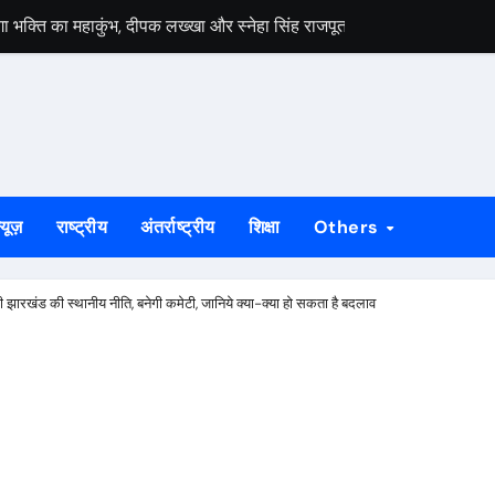
ेगा भक्ति का महाकुंभ, दीपक लख्खा और स्नेहा सिंह राजपूत की भजन संध्या होगी आ
हायता के बाद समाप्त हुआ धरना, बिजली मिस्त्री रवि चाम्पिया की मौत पर मुआ
 बड़ी ताकत : सुदेश महतो
निकलेगा 1000 कांवरियों का भव्य जत्था, शिव परिवार की झांकी और सांस्कृतिक का
के भीतर बैठे अनिल महतो की मौत, गांव में मातम
्यूज़
राष्ट्रीय
अंतर्राष्ट्रीय
शिक्षा
Others
े जीर्णोद्धार और स्मारक निर्माण की मांग तेज
्राओं को विधायक सोनाराम सिंकु ने भेंट किए मॉडल नगाड़ा
ी झारखंड की स्थानीय नीति, बनेगी कमेटी, जानिये क्या-क्या हो सकता है बदलाव
ी बड़ी उपलब्धि, 2024 तक के सभी मामलों का निस्तारण
55 योग प्रतिभागी, 8 और 9 अगस्त को होगी राज्य स्तरीय योग प्रतियोगिता
लगेगा विशेष शिविर, पात्र नागरिक फॉर्म-6 और फॉर्म-8 भरें: उपायुक्त मनीष कुमा