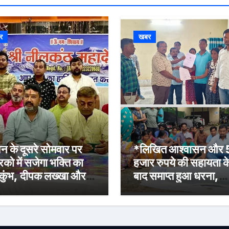
र
खबर
न के दूसरे सोमवार पर
*लिखित आश्वासन और
रिको में सजेगा भक्ति का
हजार रुपये की सहायता क
कुंभ, दीपक लख्खा और
बाद समाप्त हुआ धरना,
ेहा सिंह राजपूत की भजन
बिजली मिस्त्री रवि चाम्पि
्या होगी आकर्षण
की मौत पर मुआवजा व नौ
की मांग*