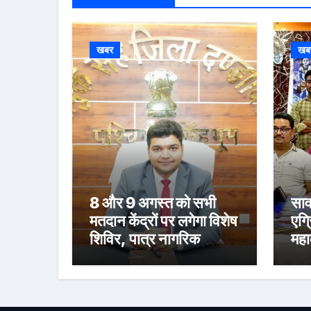
खबर
खब
8 और 9 अगस्त को सभी
साव
मतदान केंद्रों पर लगेगा विशेष
एग्
शिविर, पात्र नागरिक
महा
फॉर्म-6 और फॉर्म-8 भरें:
स्न
उपायुक्त मनीष कुमार
संध