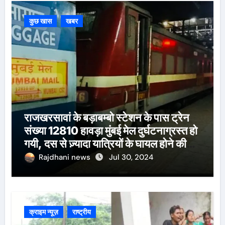
कुछ खास
खबर
राजखरसावां के बड़ाबम्बो स्टेशन के पास ट्रेन
संख्या 12810 हावड़ा मुंबई मेल दुर्घटनाग्रस्त हो
गयी, दस से ज़्यादा यात्रियों के घायल होने की
खबर।सरायकेला के वरीय पदाधिकारी
Rajdhani news
Jul 30, 2024
घटनास्थल पर पहुँचे।
क्राइम न्यूज़
राष्ट्रीय