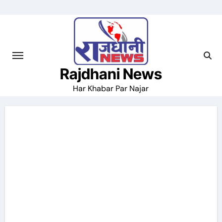
Skip
to
content
Rajdhani News
Har Khabar Par Najar