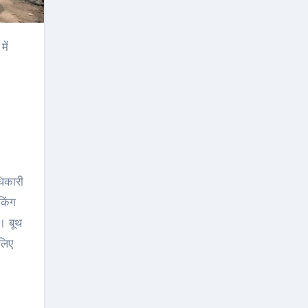
धिकारी
किंग
। बूथ
 लिए