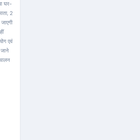
तथा घर-
माता, 2
ी जाएगी
ीं
योग एवं
 जाने
संचालन