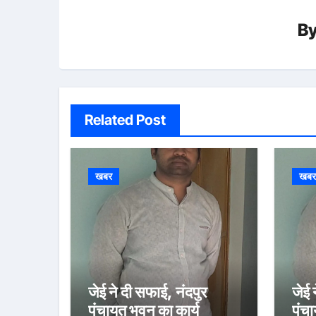
B
Related Post
खबर
खब
जेई ने दी सफाई, नंदपुर
जेई 
पंचायत भवन का कार्य
पंचा