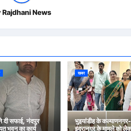
y
Rajdhani News
र
खबर
ने दी सफाई, नंदपुर
भुइयांडीह के कल्याणनगर-
यत भवन का कार्य
इंद्रानगर के मामले को ले