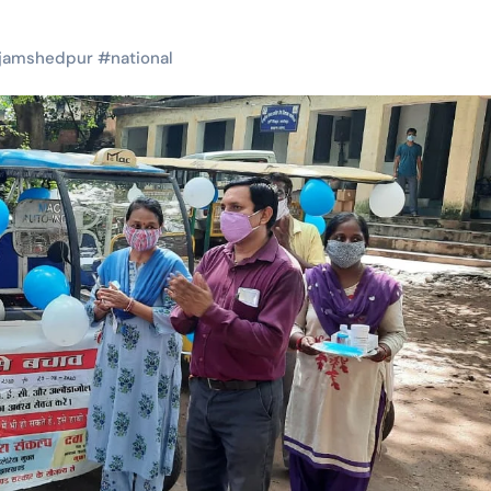
jamshedpur
#
national