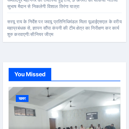
जमशेदपुर महानगर की तैयारियां हुई तेज, 9 अगस्त को साकची नेताजी
सुभाष मैदान से निकलेगी विशाल तिरंगा यात्रा
सरयू राय के निर्देश पर जदयू प्रतिनिधिमंडल मिला यूआईएसएल के वरीय
महाप्रबंधक से, ज्ञापन सौंपा कंपनी की टीम क्षेत्र का निरीक्षण कर कार्य
शुरु करवाएगीःसीनियर जीएम
You Missed
खबर