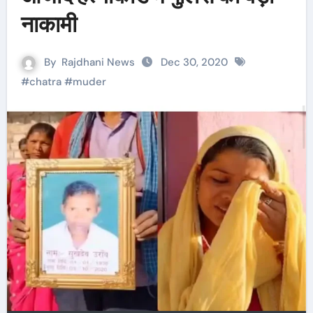
नाकामी
By
Rajdhani News
Dec 30, 2020
#
chatra
#
muder