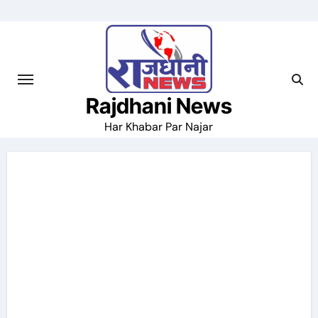
Skip
to
content
Rajdhani News
Har Khabar Par Najar