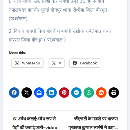
1. निशा बागधी उर्फ निशा कर बागधी उम्र 35 वर्ष स्वर्गीय
नेपालचंद्र बागधी/ मुनई गोनपुर थाना सेथीया जिला बीरभूम
(प0बंगाल)
2. विधान बागधी पिता बोदनीथ बागधी उद्योनगर बेलेमाठ थाना
मोरेसर जिला बीरभूम ( प0बंगाल )
Share this:
WhatsApp
X
Facebook
Post
अवैध कटाई:अवैध रूप से
जीएसटी के मामले पर भाजपा
navigation
पेड़ों की कटाई जारी-video
प्रवक्ता कुणाल सारंगी ने कहा…