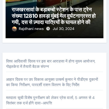
राजखरसावां के बड़ाबम्बो स्टेशन के पास ट्रेन
संख्या 12810 हावड़ा मुंबई मेल दुर्घटनाग्रस्त हो
गयी, दस से ज़्यादा यात्रियों के घायल होने की
खबर।सरायकेला के वरीय पदाधिकारी
Rajdhani news
Jul 30, 2024
घटनास्थल पर पहुँचे।
विश्व आदिवासी दिवस पर इस बार आराहसा में होगा मुख्य आयोजन,
गोइलकेरा में तैयारी बैठक संपन्न
आहार दिवस पर उप विकास आयुक्त उत्कर्ष कुमार ने पीडीएस दुकानों
का किया निरीक्षण, पारदर्शी राशन वितरण के दिए निर्देश
मतदाता सूची विशेष पुनरीक्षण को लेकर प्रेस वार्ता, 5 अगस्त से 4
सितंबर तक दर्ज होंगे दावा-आपत्ति